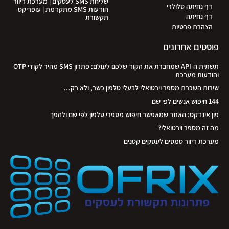
שליחת SMS לעסקים | מערכת דיוור
דף נחיתה סלולרי
הודעות SMS מתקדמת | עופריקס
דף נחיתה
תקשורת
הצהרת פרטיות
פוסטים אחרונים
תשתית ה-API שמחברת את הקוד שלכם לעולם: פתרון SMS מהיר לקודי OTP
והודעות מערכת
שירות השכרת מספר וירטואלי לבעלי טלפון כשר, ולא רק…
144 חיפוש אנשים לפי שם
פון אינדקס: האתר שמאפשר חיפוש מספרי טלפון לפי שם ולהפך
מה זה מספר וירטואלי?
מערכת דיוור סמסים לעסקים קטנים