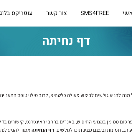
שי
SMS4FREE
צור קשר
עופריקס בלוג
דף נחיתה
מנת להניע גולשים לביצוע פעולה כלשהיא, לרוב מילוי טופס התעניינ
רסום ממומן במנועי החיפוש, באנרים ברחבי האינטרנט, קישורים ב
דיו
 רב, תמונות ובעצם מציג תוכן לגולשים,
דף הנחיתה
אמור להניע לפעו