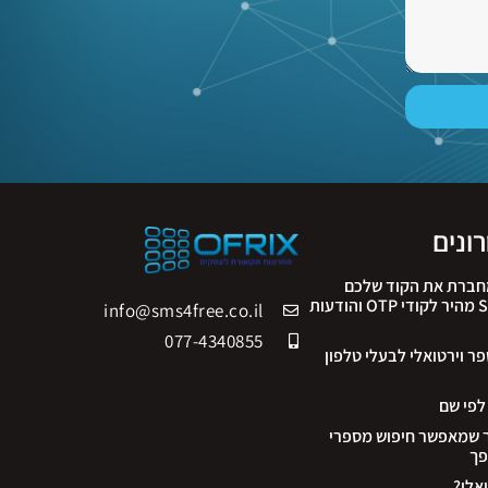
ונים
 ה-API שמחברת את הקוד שלכם
לעולם: פתרון SMS מהיר לקודי OTP והודעות
info@sms4free.co.il
077-4340855
 וירטואלי לבעלי טלפון
ר שמאפשר חיפוש מספרי
פך
אלי?