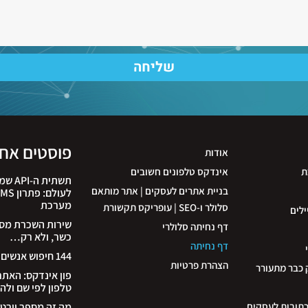
שליחה
פוסטים אחר
אודות
ת
אינדקס טלפונים חשובים
תשתית
בניית אתרים לעסקים | אתר מותאם
מערכת
סלולר ו-SEO | עופריקס תקשורת
ילים
שירות השכרת מספר
דף נחיתה סלולרי
כשר, ולא רק…
דף נחיתה
144 חיפוש אנשים לפי שם
הצהרת פרטיות
 כבר מתעורר
פון אינדקס: האת
טלפון לפי שם ולה
כתובות לעסקים
מה זה מספר וירטו