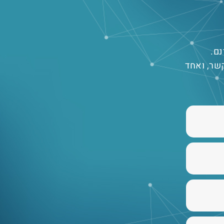
נם.
שר, ואחד