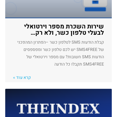
שירות השכרת מספר וירטואלי
לבעלי טלפון כשר, ולא רק…
קבלת הודעות SMS לטלפון כשר –הפתרון המהפכני
של SMS4FREE יש לכם טלפון כשר ומפספסים
הודעות SMS חשובות? עם מספר וירטואלי של
SMS4FREE תקבלו כל הודעה
קרא עוד »