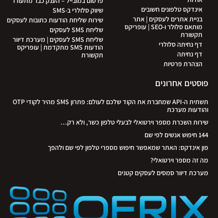
פרסום במובייל – הענק כבר מתעורר
אינדקס טלפונים חשובים
שיווק סלולרי ב-SMS
בניית אתרים לעסקים | אתר
שירות שליחת הודעות כתובות לעסקים
מותאם סלולר ו-SEO | עופריקס
שליחת SMS לעסקים
תקשורת
שליחת SMS לעסקים | מערכת דיוור
דף נחיתה סלולרי
הודעות SMS מתקדמת | עופריקס
דף נחיתה
תקשורת
הצהרת פרטיות
פוסטים אחרונים
תשתית ה-API שמחברת את הקוד שלכם לעולם: פתרון SMS מהיר לקודי OTP
והודעות מערכת
שירות השכרת מספר וירטואלי לבעלי טלפון כשר, ולא רק…
144 חיפוש אנשים לפי שם
פון אינדקס: האתר שמאפשר חיפוש מספרי טלפון לפי שם ולהפך
מה זה מספר וירטואלי?
מערכת דיוור סמסים לעסקים קטנים