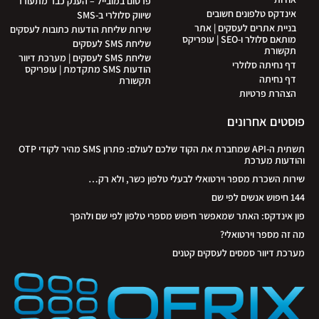
פרסום במובייל – הענק כבר מתעורר
אינדקס טלפונים חשובים
שיווק סלולרי ב-SMS
בניית אתרים לעסקים | אתר
שירות שליחת הודעות כתובות לעסקים
מותאם סלולר ו-SEO | עופריקס
שליחת SMS לעסקים
תקשורת
שליחת SMS לעסקים | מערכת דיוור
דף נחיתה סלולרי
הודעות SMS מתקדמת | עופריקס
דף נחיתה
תקשורת
הצהרת פרטיות
פוסטים אחרונים
תשתית ה-API שמחברת את הקוד שלכם לעולם: פתרון SMS מהיר לקודי OTP
והודעות מערכת
שירות השכרת מספר וירטואלי לבעלי טלפון כשר, ולא רק…
144 חיפוש אנשים לפי שם
פון אינדקס: האתר שמאפשר חיפוש מספרי טלפון לפי שם ולהפך
מה זה מספר וירטואלי?
מערכת דיוור סמסים לעסקים קטנים