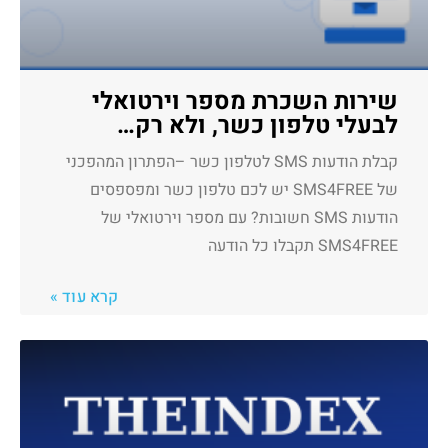
שירות השכרת מספר וירטואלי
לבעלי טלפון כשר, ולא רק…
קבלת הודעות SMS לטלפון כשר –הפתרון המהפכני
של SMS4FREE יש לכם טלפון כשר ומפספסים
הודעות SMS חשובות? עם מספר וירטואלי של
SMS4FREE תקבלו כל הודעה
קרא עוד »