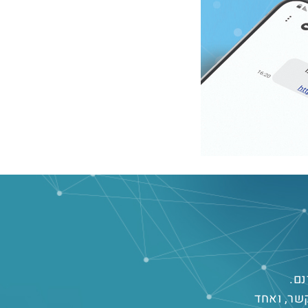
נם.
שר, ואחד