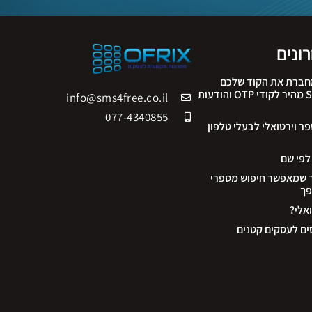
ונים
 ה-API שמחברת את הקוד שלכם
לעולם: פתרון SMS מהיר לקודי OTP והודעות
info@sms4free.co.il
077-4340855
 וירטואלי לבעלי טלפון
ר שמאפשר חיפוש מספרי
פך
אלי?
ים לעסקים קטנים