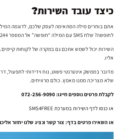
כיצד עובד השירות?
אתם בוחרים מילה המתאימה לעסק שלכם, לדוגמה המילה 
לחופשה? שלח SMS עם המילה “חופשה” אל המספר 2244 ונציג יחזור אליך בהקדם”.
השירות יכול לשמש אתכם גם במקרה של לקוחות קיימים. 
אליו.
מדובר בממשק אינטרנטי פשוט, נוח וידידותי לתפעול, דרכ
שלא מצריכה ממנו מאמץ. כולם מרוויחים.
לקבלת פרטים נוספים חייגו:
072-256-9090
או כנסו לדף השירות במערכת SMS4FREE
או השאירו פרטים בדף: צור קשר ונציג שלנו יחזור אליכ