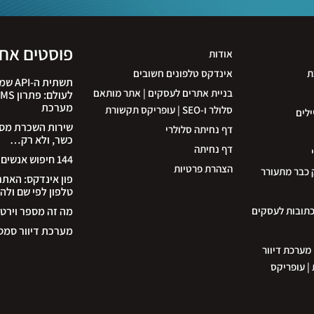
פוסטים אחר
אודות
ת
אינדקס טלפונים חשובים
תשתית
בניית אתרים לעסקים | אתר מותאם
מערכת
סלולר ו-SEO | עופריקס תקשורת
ילים
שירות השכרת מספר
דף נחיתה סלולרי
כשר, ולא רק…
דף נחיתה
144 חיפוש אנשים לפי שם
הצהרת פרטיות
 כבר מתעורר
פון אינדקס: האת
טלפון לפי שם ולה
כתובות לעסקים
מה זה מספר וירטו
מערכת דיוור סמס
קים | מערכת דיוור
קדמת | עופריקס