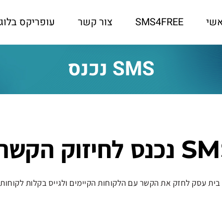
שי
SMS4FREE
צור קשר
עופריקס בלוג
SMS נכנס