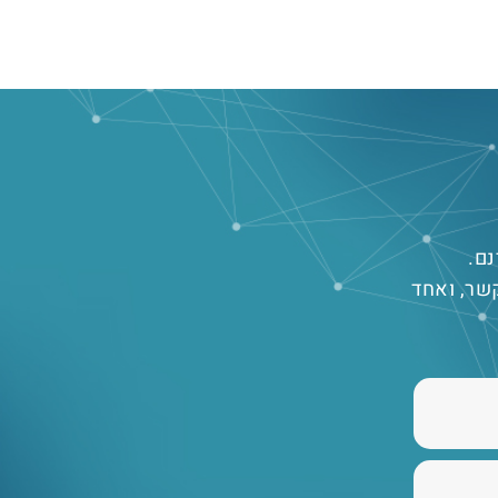
נם.
שר, ואחד