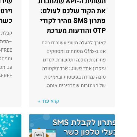
תשתית ה-API שמחברת
שירו
את הקוד שלכם לעולם:
וירט
פתרון SMS מהיר לקודי
כשר,
OTP והודעות מערכת
–הפתר
לאורך למעלה משני עשורים בהם
אנו ב-Ofrix מפתחים ומספקים
פתרונות תוכנה ותקשורת, למדנו
עם מספ
עיקרון אחד פשוט: ארכיטקטורה
SMS4FREE תקב
טובה נמדדת בפשטות ובאמינות
של הצינורות שמרכיבים אותה.
קרא עוד »