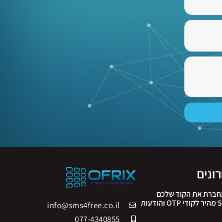
ונים
 ה-API שמחברת את הקוד שלכם
לעולם: פתרון SMS מהיר לקודי OTP והודעות
info@sms4free.co.il
077-4340855