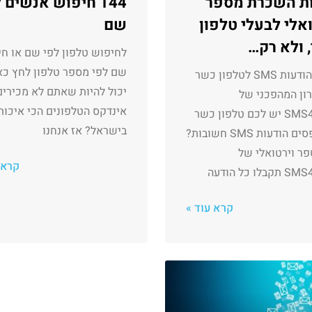
ת השכרת מספר
144 חיפוש אנשים 
ואלי לבעלי טלפון
שם
 ולא רק…
לחיפוש טלפון לפי שם או ח
שם לפי מספר טלפון לחץ כא
קבלת הודעות SMS לטלפון כשר
יכול להיות שאתם לא מכירי
ון המהפכני של
אינדקס הטלפונים הכי איכות
SMS4FREE יש לכם טלפון כשר
בישראל? אז אנחנו
ומפספסים הודעות SMS חשובות?
ר וירטואלי של
קרא 
לו כל הודעה
קרא עוד »