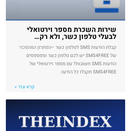
שירות השכרת מספר וירטואלי
לבעלי טלפון כשר, ולא רק…
קבלת הודעות SMS לטלפון כשר –הפתרון המהפכני
של SMS4FREE יש לכם טלפון כשר ומפספסים
הודעות SMS חשובות? עם מספר וירטואלי של
SMS4FREE תקבלו כל הודעה
קרא עוד »