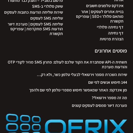
פרסום במובייל – הענק כבר מתעורר
אינדקס טלפונים חשובים
שיווק סלולרי ב-SMS
בניית אתרים לעסקים | אתר
שירות שליחת הודעות כתובות לעסקים
מותאם סלולר ו-SEO | עופריקס
שליחת SMS לעסקים
תקשורת
שליחת SMS לעסקים | מערכת דיוור
דף נחיתה סלולרי
הודעות SMS מתקדמת | עופריקס
דף נחיתה
תקשורת
הצהרת פרטיות
פוסטים אחרונים
תשתית ה-API שמחברת את הקוד שלכם לעולם: פתרון SMS מהיר לקודי OTP
והודעות מערכת
שירות השכרת מספר וירטואלי לבעלי טלפון כשר, ולא רק…
144 חיפוש אנשים לפי שם
פון אינדקס: האתר שמאפשר חיפוש מספרי טלפון לפי שם ולהפך
מה זה מספר וירטואלי?
מערכת דיוור סמסים לעסקים קטנים