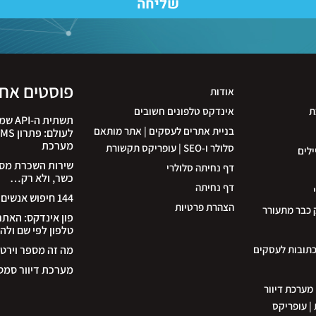
שליחה
פוסטים אחר
אודות
ת
אינדקס טלפונים חשובים
תשתית
בניית אתרים לעסקים | אתר מותאם
מערכת
סלולר ו-SEO | עופריקס תקשורת
ילים
שירות השכרת מספר
דף נחיתה סלולרי
כשר, ולא רק…
דף נחיתה
144 חיפוש אנשים לפי שם
הצהרת פרטיות
 כבר מתעורר
פון אינדקס: האת
טלפון לפי שם ולה
כתובות לעסקים
מה זה מספר וירטו
מערכת דיוור סמס
קים | מערכת דיוור
קדמת | עופריקס