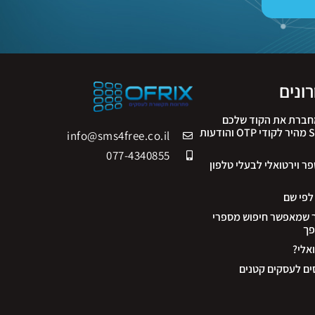
ונים
 ה-API שמחברת את הקוד שלכם
לעולם: פתרון SMS מהיר לקודי OTP והודעות
info@sms4free.co.il
077-4340855
 וירטואלי לבעלי טלפון
ר שמאפשר חיפוש מספרי
פך
אלי?
ים לעסקים קטנים