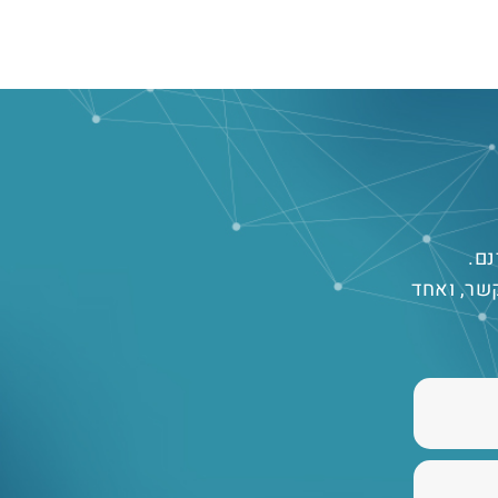
נם.
שר, ואחד