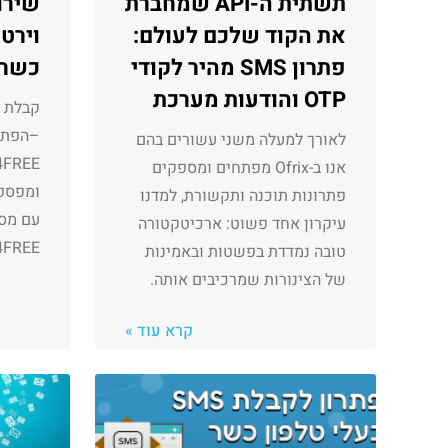
תשתית ה-API שמחברת
שירו
את הקוד שלכם לעולם:
וירט
פתרון SMS מהיר לקודי
כשר,
OTP והודעות מערכת
–הפתר
לאורך למעלה משני עשורים בהם
אנו ב-Ofrix מפתחים ומספקים
פתרונות תוכנה ותקשורת, למדנו
עם מספ
עיקרון אחד פשוט: ארכיטקטורה
SMS4FREE תקב
טובה נמדדת בפשטות ובאמינות
של הצינורות שמרכיבים אותה.
קרא עוד »